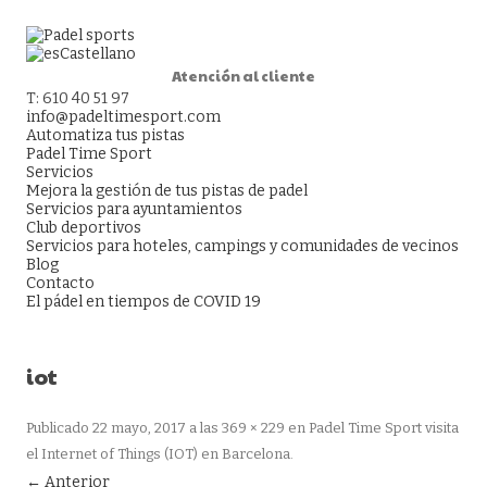
Castellano
Atención al cliente
T: 610 40 51 97
info@padeltimesport.com
Automatiza tus pistas
Padel Time Sport
Servicios
Mejora la gestión de tus pistas de padel
Servicios para ayuntamientos
Club deportivos
Servicios para hoteles, campings y comunidades de vecinos
Blog
Contacto
El pádel en tiempos de COVID 19
iot
Publicado
22 mayo, 2017
a las
369 × 229
en
Padel Time Sport visita
el Internet of Things (IOT) en Barcelona
.
← Anterior